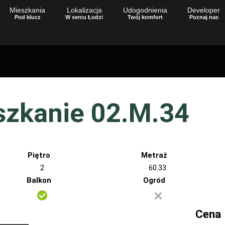
Mieszkania
Lokalizacja
Udogodnienia
Developer
Pod klucz
W sercu Łodzi
Twój komfort
Poznaj nas
szkanie 02.M.34
Piętro
Metraż
2
60.33
Balkon
Ogród
Cena