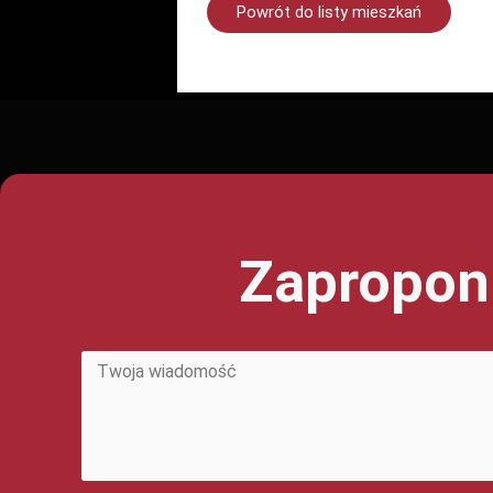
Powrót do listy mieszkań
Zapropon