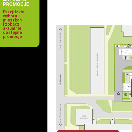
PROMOCJE
Przejdź do
wyboru
mieszkań
i zobacz
aktualnie
dostępne
promocje