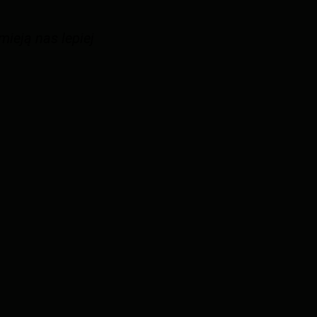
ieją nas lepiej